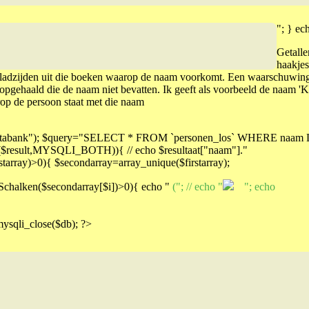
"; } ec
Getalle
haakjes
bladzijden uit die boeken waarop de naam voorkomt. Een waarschuwing
opgehaald die de naam niet bevatten. Ik geeft als voorbeeld de naam 'K
arop de persoon staat met die naam
eelddatabank"); $query="SELECT * FROM `personen_los` WHERE naam
y($result,MYSQLI_BOTH)){ // echo $resultaat["naam"]."
starray)>0){ $secondarray=array_unique($firstarray);
Schalken($secondarray[$i])>0){ echo "
("; // echo "
"; echo
 mysqli_close($db); ?>