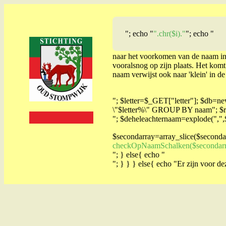
"; echo "
".chr($i)."
"; echo "
naar het voorkomen van de naam in
vooralsnog op zijn plaats. Het komt
naam verwijst ook naar 'klein' in d
"; $letter=$_GET["letter"]; $db
\"$letter%\" GROUP BY naam"; $re
"; $deheleachternaam=explode(",",$r
$secondarray=array_slice($secondar
checkOpNaamSchalken($secondarray
"; } else{ echo "
"; } } } else{ echo "Er zijn voor de