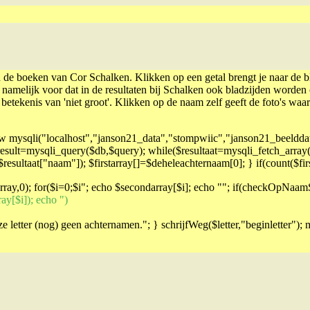
 de boeken van Cor Schalken. Klikken op een getal brengt je naar de 
 namelijk voor dat in de resultaten bij Schalken ook bladzijden worden 
e betekenis van 'niet groot'. Klikken op de naam zelf geeft de foto's wa
=new mysqli("localhost","janson21_data","stompwiic","janson21_b
sult=mysqli_query($db,$query); while($resultaat=mysqli_fetch_arra
esultaat["naam"]); $firstarray[]=$deheleachternaam[0]; } if(count($fir
ray,0); for($i=0;$i
"; echo $secondarray[$i]; echo ""; if(checkOpNaam
[$i]); echo ")
ze letter (nog) geen achternamen."; } schrijfWeg($letter,"beginletter");