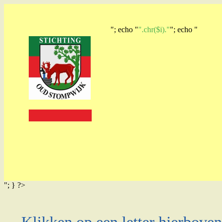
"; echo "
".chr($i)."
"; echo "
"; } ?>