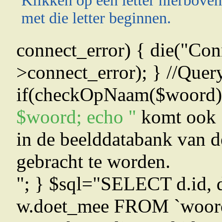
Klikken op een letter hierboven
met die letter beginnen.
connect_error) { die("Conn
>connect_error); } //Quer
if(checkOpNaam($woord)>
$woord; echo "
komt ook 
in de beelddatabank van d
gebracht te worden.
"; } $sql="SELECT d.id, d
w.doet_mee FROM `woord