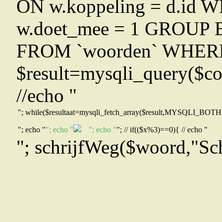
ON w.koppeling = d.id 
w.doet_mee = 1 GROUP BY
FROM `woorden` WHERE 
$result=mysqli_query($co
//echo "
"; while($resultaat=mysqli_fetch_array($result,MYSQLI_BOTH)){ 
"; echo "
"; echo "
"; echo "
"; // if(($x%3)==0){ // echo "
"; schrijfWeg($woord,"Sch