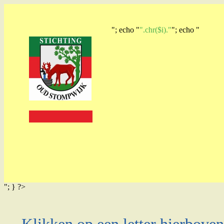
"; echo "
".chr($i)."
"; echo "
"; } ?>