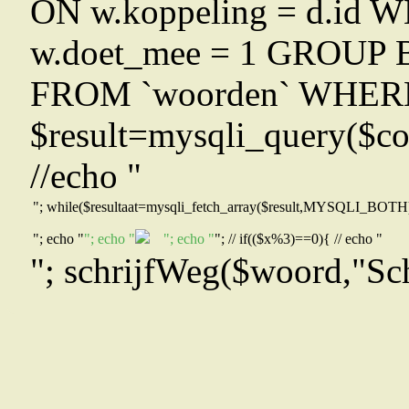
ON w.koppeling = d.id 
w.doet_mee = 1 GROUP BY
FROM `woorden` WHERE 
$result=mysqli_query($co
//echo "
"; while($resultaat=mysqli_fetch_array($result,MYSQLI_BOTH)){ 
"; echo "
"; echo "
"; echo "
"; // if(($x%3)==0){ // echo "
"; schrijfWeg($woord,"Sch