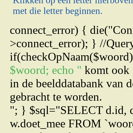
Klikken op een letter hierboven
met die letter beginnen.
connect_error) { die("Conn
>connect_error); } //Quer
if(checkOpNaam($woord)>
$woord; echo "
komt ook 
in de beelddatabank van d
gebracht te worden.
"; } $sql="SELECT d.id, d
w.doet_mee FROM `woord